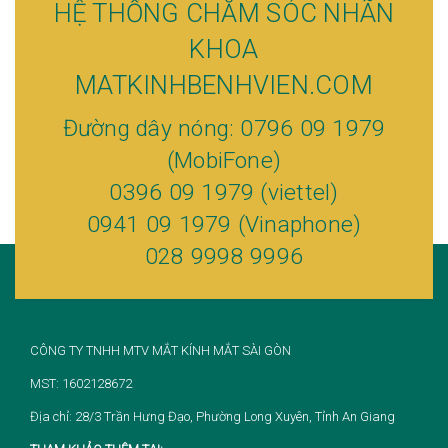
HỆ THỐNG CHĂM SÓC NHÃN
KHOA
MATKINHBENHVIEN.COM
Đường dây nóng: 0796 09 1979
(MobiFone)
0396 09 1979 (viettel)
0941 09 1979 (Vinaphone)
028 9998 9996
CÔNG TY TNHH MTV MẮT KÍNH MẮT SÀI GÒN
MST: 1602128672
Địa chỉ: 28/3 Trần Hưng Đạo, Phường Long Xuyên, Tỉnh An Giang