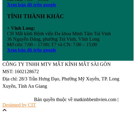
Xem bản đồ trên google
TỈNH THÀNH KHÁC
+ Vĩnh Long:
CH Mắt kính Bệnh viện Đa khoa Minh Tâm Trà Vinh
36 Nguyễn Đáng, phường Trà Vinh, Vĩnh Long
Mở cửa: 7:00 – 17:00; T7 và CN: 7:00 – 15:00
Xem bản đồ trên google
CÔNG TY TNHH MTV MẮT KÍNH MẮT SÀI GÒN
MST: 1602128672
Địa chỉ: 28/3 Trần Hưng Đạo, Phường Mỹ Xuyên, TP. Long
Xuyên, Tỉnh An Giang
Bản quyền thuộc về matkinhbenhvien.com |
Designed by CIT