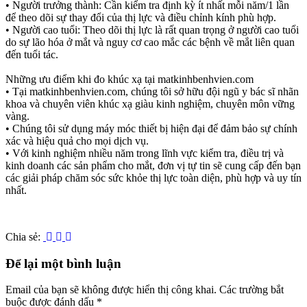
• Người trưởng thành: Cần kiểm tra định kỳ ít nhất mỗi năm/1 lần
để theo dõi sự thay đổi của thị lực và điều chỉnh kính phù hợp.
• Người cao tuổi: Theo dõi thị lực là rất quan trọng ở người cao tuổi
do sự lão hóa ở mắt và nguy cơ cao mắc các bệnh về mắt liên quan
đến tuổi tác.
Những ưu điểm khi đo khúc xạ tại matkinhbenhvien.com
• Tại matkinhbenhvien.com, chúng tôi sở hữu đội ngũ y bác sĩ nhãn
khoa và chuyên viên khúc xạ giàu kinh nghiệm, chuyên môn vững
vàng.
• Chúng tôi sử dụng máy móc thiết bị hiện đại để đảm bảo sự chính
xác và hiệu quả cho mọi dịch vụ.
• Với kinh nghiệm nhiều năm trong lĩnh vực kiểm tra, điều trị và
kinh doanh các sản phẩm cho mắt, đơn vị tự tin sẽ cung cấp đến bạn
các giải pháp chăm sóc sức khỏe thị lực toàn diện, phù hợp và uy tín
nhất.
Chia sẻ:
Để lại một bình luận
Email của bạn sẽ không được hiển thị công khai.
Các trường bắt
buộc được đánh dấu
*