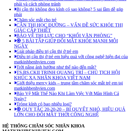
phải và cách phòng tránh
Bị cận thị không đeo kính có sao không? 5 sai lầm dễ gặp
phải
Chăm sóc mắt cho trẻ
CẬN THỊ HỌC ĐƯỜNG – VẤN ĐỀ SỨC KHỎE THỊ
GIÁC CẤP THIẾT
BẢO VỆ THỊ LỰC CHO “KHỐI VĂN PHÒNG”
🧿 5 BÀI TẬP GIÚP ĐÔI MẮT KHỎE MẠNH MỖI
NGÀY
Giải pháp điều trị cận thị ở trẻ em
Điều trị cận thị ở trẻ em hiệu quả với công nghệ hiện đại của
matkinhbenhvien.com
Trời nắng ảnh hưởng như thế nào đến mắt?
TS.BS.CKII TRỊNH QUANG TRÍ – CHỦ TỊCH HỘI
KHÚC XẠ NHÃN KHOA VIỆT NAM
Giới thiệu mercy kids – trung tâm chăm sóc mắt trẻ em tại
matkinhbenhvien.com
Bảo Vệ Mắt Thế Nào Khi Làm Việc Với Màn Hình Cả
Ngày?
Tròng kính có bao nhiêu loại?
🧿 QUY TẮC 20-20-20 – BÍ QUYẾT NHỎ, HIỆU QUẢ
LỚN CHO ĐÔI MẮT THỜI CÔNG NGHỆ
HỆ THỐNG CHĂM SÓC NHÃN KHOA