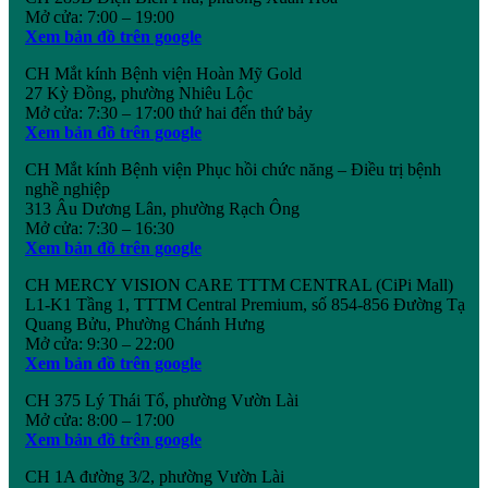
Mở cửa: 7:00 – 19:00
Xem bản đồ trên google
CH Mắt kính Bệnh viện Hoàn Mỹ Gold
27 Kỳ Đồng, phường Nhiêu Lộc
Mở cửa: 7:30 – 17:00 thứ hai đến thứ bảy
Xem bản đồ trên google
CH Mắt kính Bệnh viện Phục hồi chức năng – Điều trị bệnh
nghề nghiệp
313 Âu Dương Lân, phường Rạch Ông
Mở cửa: 7:30 – 16:30
Xem bản đồ trên google
CH MERCY VISION CARE TTTM CENTRAL (CiPi Mall)
L1-K1 Tầng 1, TTTM Central Premium, số 854-856 Đường Tạ
Quang Bửu, Phường Chánh Hưng
Mở cửa: 9:30 – 22:00
Xem bản đồ trên google
CH 375 Lý Thái Tổ, phường Vườn Lài
Mở cửa: 8:00 – 17:00
Xem bản đồ trên google
CH 1A đường 3/2, phường Vườn Lài