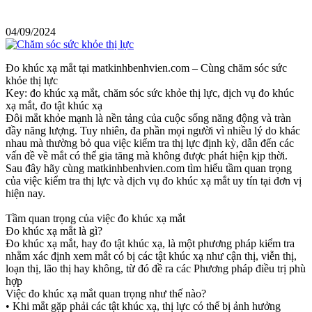
04/09/2024
Đo khúc xạ mắt tại matkinhbenhvien.com – Cùng chăm sóc sức
khỏe thị lực
Key: đo khúc xạ mắt, chăm sóc sức khỏe thị lực, dịch vụ đo khúc
xạ mắt, đo tật khúc xạ
Đôi mắt khỏe mạnh là nền tảng của cuộc sống năng động và tràn
đầy năng lượng. Tuy nhiên, đa phần mọi người vì nhiều lý do khác
nhau mà thường bỏ qua việc kiểm tra thị lực định kỳ, dẫn đến các
vấn đề về mắt có thể gia tăng mà không được phát hiện kịp thời.
Sau đây hãy cùng matkinhbenhvien.com tìm hiểu tầm quan trọng
của việc kiểm tra thị lực và dịch vụ đo khúc xạ mắt uy tín tại đơn vị
hiện nay.
Tầm quan trọng của việc đo khúc xạ mắt
Đo khúc xạ mắt là gì?
Đo khúc xạ mắt, hay đo tật khúc xạ, là một phương pháp kiểm tra
nhằm xác định xem mắt có bị các tật khúc xạ như cận thị, viễn thị,
loạn thị, lão thị hay không, từ đó đề ra các Phương pháp điều trị phù
hợp
Việc đo khúc xạ mắt quan trọng như thế nào?
• Khi mắt gặp phải các tật khúc xạ, thị lực có thể bị ảnh hưởng