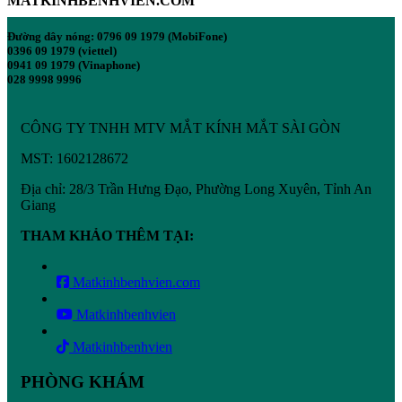
MATKINHBENHVIEN.COM
Đường dây nóng: 0796 09 1979 (MobiFone)
0396 09 1979 (viettel)
0941 09 1979 (Vinaphone)
028 9998 9996
CÔNG TY TNHH MTV MẮT KÍNH MẮT SÀI GÒN
MST: 1602128672
Địa chỉ: 28/3 Trần Hưng Đạo, Phường Long Xuyên, Tỉnh An
Giang
THAM KHẢO THÊM TẠI:
Matkinhbenhvien.com
Matkinhbenhvien
Matkinhbenhvien
PHÒNG KHÁM