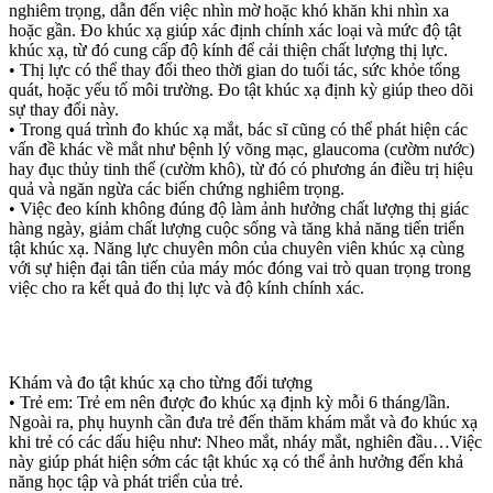
nghiêm trọng, dẫn đến việc nhìn mờ hoặc khó khăn khi nhìn xa
hoặc gần. Đo khúc xạ giúp xác định chính xác loại và mức độ tật
khúc xạ, từ đó cung cấp độ kính để cải thiện chất lượng thị lực.
• Thị lực có thể thay đổi theo thời gian do tuổi tác, sức khỏe tổng
quát, hoặc yếu tố môi trường. Đo tật khúc xạ định kỳ giúp theo dõi
sự thay đổi này.
• Trong quá trình đo khúc xạ mắt, bác sĩ cũng có thể phát hiện các
vấn đề khác về mắt như bệnh lý võng mạc, glaucoma (cườm nước)
hay đục thủy tinh thể (cườm khô), từ đó có phương án điều trị hiệu
quả và ngăn ngừa các biến chứng nghiêm trọng.
• Việc đeo kính không đúng độ làm ảnh hưởng chất lượng thị giác
hàng ngày, giảm chất lượng cuộc sống và tăng khả năng tiến triển
tật khúc xạ. Năng lực chuyên môn của chuyên viên khúc xạ cùng
với sự hiện đại tân tiến của máy móc đóng vai trò quan trọng trong
việc cho ra kết quả đo thị lực và độ kính chính xác.
Khám và đo tật khúc xạ cho từng đối tượng
• Trẻ em: Trẻ em nên được đo khúc xạ định kỳ mỗi 6 tháng/lần.
Ngoài ra, phụ huynh cần đưa trẻ đến thăm khám mắt và đo khúc xạ
khi trẻ có các dấu hiệu như: Nheo mắt, nháy mắt, nghiên đầu…Việc
này giúp phát hiện sớm các tật khúc xạ có thể ảnh hưởng đến khả
năng học tập và phát triển của trẻ.