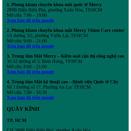
1. Phòng khám chuyên khoa mắt quốc tế Mercy
289B Điện Biên Phủ, phường Xuân Hòa, TP.HCM
Mở cửa: 7:00 – 19:00
Xem bản đồ trên google
2. Phòng khám chuyên khoa mắt Mercy Vision Care center
1A đường 3/2, phường Vườn Lài, TP.HCM
Mở cửa: 9:00 – 21:00
Xem bản đồ trên google
3. Trung tâm Mắt Mercy – Kiểm soát cận thị công nghệ cao
30-32 đường số 5, Bình Hưng, TP.HCM
Mở cửa: 8:00 – 21:00
Xem bản đồ trên google
4. Trung tâm Mắt kỹ thuật cao – Bệnh viện Quốc tế City
Số 3 Đường số 17, Phường An Lạc TP.HCM
Mở cửa: 7:00 – 16:30
Xem bản đồ trên google
QUẦY KÍNH
TP. HCM
CH 289B Điện Biên Phủ, phường Xuân Hòa