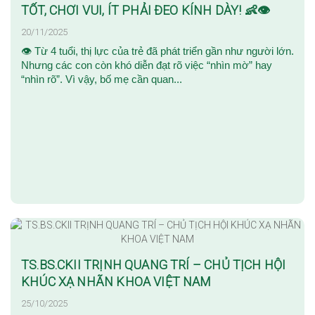
TỐT, CHƠI VUI, ÍT PHẢI ĐEO KÍNH DÀY! 👶👁️
20/11/2025
👁️ Từ 4 tuổi, thị lực của trẻ đã phát triển gần như người lớn.
Nhưng các con còn khó diễn đạt rõ việc “nhìn mờ” hay
“nhìn rõ”. Vì vậy, bố mẹ cần quan...
TS.BS.CKII TRỊNH QUANG TRÍ – CHỦ TỊCH HỘI
KHÚC XẠ NHÃN KHOA VIỆT NAM
25/10/2025