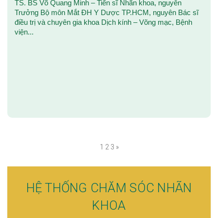
TS. BS Võ Quang Minh – Tiến sĩ Nhãn khoa, nguyên
Trưởng Bộ môn Mắt ĐH Y Dược TP.HCM, nguyên Bác sĩ
điều trị và chuyên gia khoa Dịch kính – Võng mạc, Bệnh
viện...
1
2
3
»
HỆ THỐNG CHĂM SÓC NHÃN
KHOA