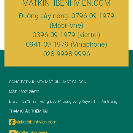
MATKINHBENHVIEN.COM
Đường dây nóng: 0796 09 1979
(MobiFone)
0396 09 1979 (viettel)
0941 09 1979 (Vinaphone)
028 9998 9996
CÔNG TY TNHH MTV MẮT KÍNH MẮT SÀI GÒN
MST: 1602128672
Địa chỉ: 28/3 Trần Hưng Đạo, Phường Long Xuyên, Tỉnh An Giang
THAM KHẢO THÊM TẠI:
Matkinhbenhvien.com
Matkinhbenhvien