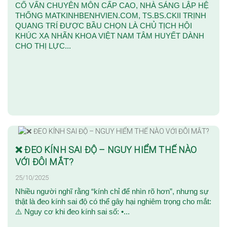
CỐ VẤN CHUYÊN MÔN CẤP CAO, NHÀ SÁNG LẬP HỆ
THỐNG MATKINHBENHVIEN.COM, TS.BS.CKII TRỊNH
QUANG TRÍ ĐƯỢC BẦU CHỌN LÀ CHỦ TỊCH HỘI
KHÚC XẠ NHÃN KHOA VIỆT NAM TÂM HUYẾT DÀNH
CHO THỊ LỰC...
❌ ĐEO KÍNH SAI ĐỘ – NGUY HIỂM THẾ NÀO
VỚI ĐÔI MẮT?
25/10/2025
Nhiều người nghĩ rằng “kính chỉ để nhìn rõ hơn”, nhưng sự
thật là đeo kính sai độ có thể gây hại nghiêm trọng cho mắt:
⚠️ Nguy cơ khi đeo kính sai số: •...